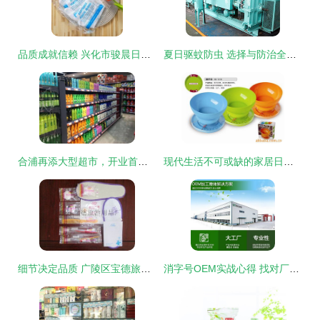
品质成就信赖 兴化市骏晨日用品厂引领一次性日用品新标杆
夏日驱蚊防虫 选择与防治全指南
合浦再添大型超市，开业首日白送洗衣液和酱油，人气爆棚排队挤爆！
现代生活不可或缺的家居日用品指南
细节决定品质 广陵区宝德旅游用品厂宾馆客房洗浴套装赏析
消字号OEM实战心得 找对厂家，关键要看这四点