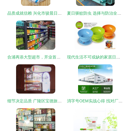
品质成就信赖 兴化市骏晨日用品厂引领一次性日用品新标杆
夏日驱蚊防虫 选择与防治全指南
合浦再添大型超市，开业首日白送洗衣液和酱油，人气爆棚排队挤爆！
现代生活不可或缺的家居日用品指南
细节决定品质 广陵区宝德旅游用品厂宾馆客房洗浴套装赏析
消字号OEM实战心得 找对厂家，关键要看这四点