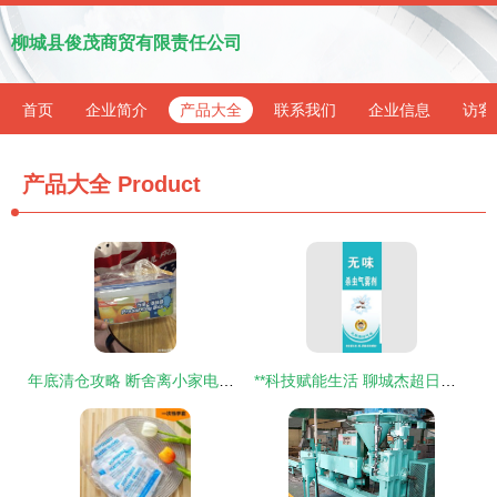
柳城县俊茂商贸有限责任公司
首页
企业简介
产品大全
联系我们
企业信息
访客
产品大全
Product
年底清仓攻略 断舍离小家电，收留这些性价比爆棚的家居好物
**科技赋能生活 聊城杰超日用品与喷雾杀虫剂的创新之路**